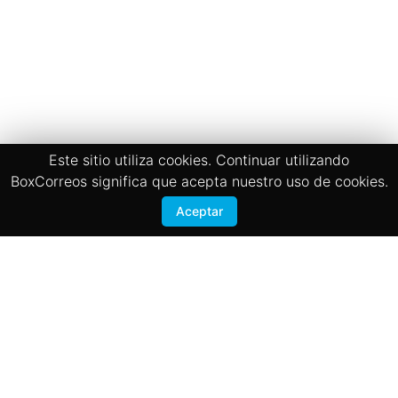
Este sitio utiliza cookies. Continuar utilizando
BoxCorreos significa que acepta nuestro uso de cookies.
Aceptar
Términos y Condiciones
Politicas de privacidad
BOX CORREOS
San José, Zapote 200 mts sur de la Iglesia
Registrate
Contactanos