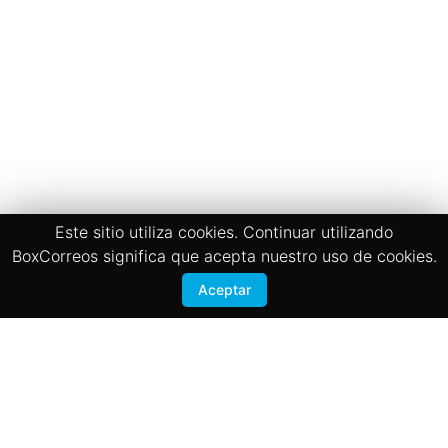
Este sitio utiliza cookies. Continuar utilizando
BoxCorreos significa que acepta nuestro uso de cookies.
Aceptar
Términos y Condiciones
Politicas de privacidad
BOX CORREOS
San José, Zapote 200 mts sur de la Iglesia
Registrate
Contactanos